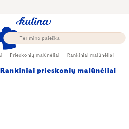
Skip
to
content
ai
Prieskonių malūnėliai
Rankiniai malūnėliai
Rankiniai prieskonių malūnėliai