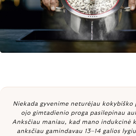
Niekada gyvenime neturėjau kokybiško p
ojo gimtadienio proga pasilepinau auk
Anksčiau maniau, kad mano indukcinė kaitl
anksčiau gamindavau 13–14 galios lygiu