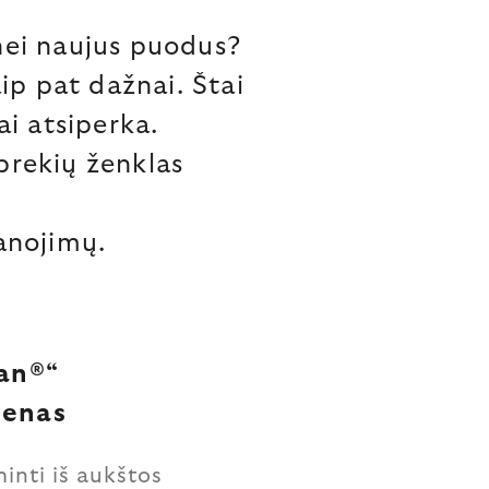
nei naujus puodus?
ip pat dažnai. Štai
ai atsiperka.
prekių ženklas
anojimų.
an®“
ienas
ti iš aukštos