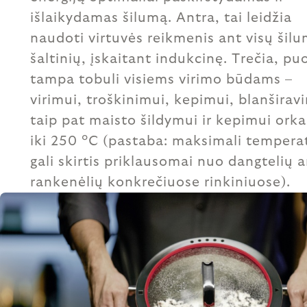
išlaikydamas šilumą. Antra, tai leidžia
naudoti virtuvės reikmenis ant visų šil
šaltinių, įskaitant indukcinę. Trečia, pu
tampa tobuli visiems virimo būdams –
virimui, troškinimui, kepimui, blanširav
taip pat maisto šildymui ir kepimui orka
iki 250 °C (pastaba: maksimali tempera
gali skirtis priklausomai nuo dangtelių a
rankenėlių konkrečiuose rinkiniuose).