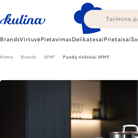
Skip
to
content
Brands
Virtuvė
Pietavimas
Delikatesai
Prietaisai
So
Home
Brands
WMF
Puodų rinkiniai WMF