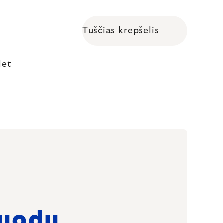
Tuščias krepšelis
Shopping cart
let
uodų