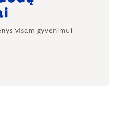
ai
enys visam gyvenimui