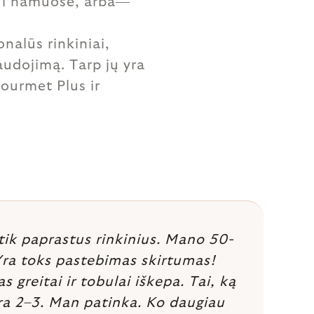
ui namuose, arba—
nalūs rinkiniai,
audojimą. Tarp jų yra
ourmet Plus ir
tik paprastus rinkinius. Mano 50-
 Yra toks pastebimas skirtumas!
greitai ir tobulai iškepa. Tai, ką
yra 2–3. Man patinka. Ko daugiau