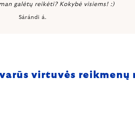
man galėtų reikėti? Kokybė visiems! :)
Sárándi á.
tvarūs virtuvės reikmenų 