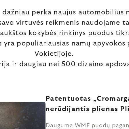
 dažniau perka naujus automobilius 
savo virtuvės reikmenis naudojame ta
į aukštos kokybės rinkinys puodus tikr
 yra populiariausias namų apyvokos 
Vokietijoje.
rija ir daugiau nei 500 dizaino apdov
Patentuotas „Cromarg
nerūdijantis plienas Pl
Dauguma WMF puodų pagamin