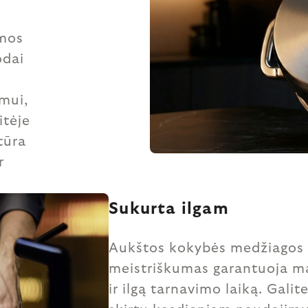
umos
odai
imui,
itėje
tūra
r
Sukurta ilgam
Aukštos kokybės medžiagos 
meistriškumas garantuoja 
ir ilgą tarnavimo laiką. Galite