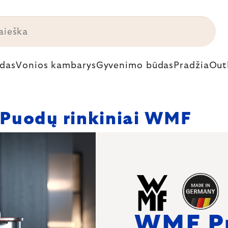
das
Vonios kambarys
Gyvenimo būdas
Pradžia
Out
Puodų rinkiniai WMF
WMF P