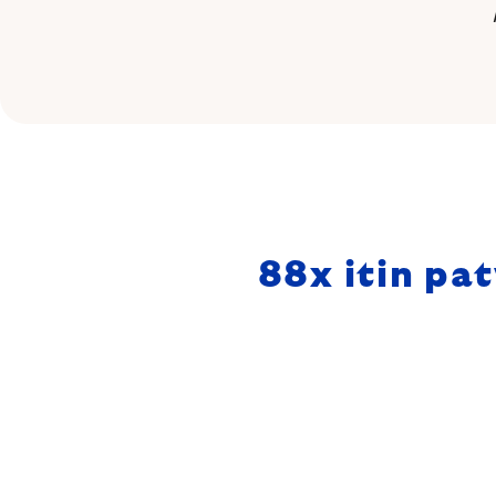
88
x itin pa