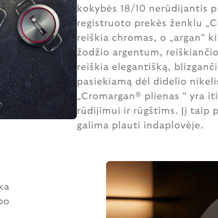
kokybės 18/10 nerūdijantis p
registruoto prekės ženklu „
reiškia chromas, o „argan“ ki
žodžio argentum, reiškiančio
reiškia elegantišką, blizganč
pasiekiamą dėl didelio nikeli
„Cromargan® plienas “ yra it
rūdijimui ir rūgštims. Jį taip 
galima plauti indaplovėje.
ka
upo