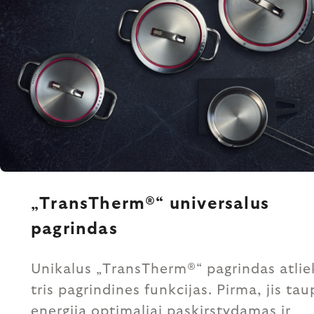
„TransTherm®“ universalus
pagrindas
Unikalus „TransTherm®“ pagrindas atlie
tris pagrindines funkcijas. Pirma, jis ta
energiją optimaliai paskirstydamas ir