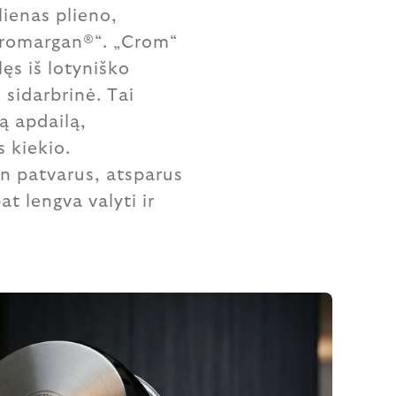
lienas plieno,
Cromargan®“. „Crom“
lęs iš lotyniško
 sidarbrinė. Tai
ią apdailą,
s kiekio.
in patvarus, atsparus
pat lengva valyti ir