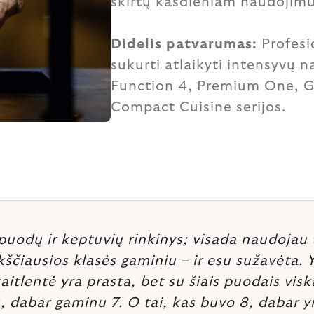
skirtų kasdieniam naudojim
Didelis patvarumas:
Profesio
sukurti atlaikyti intensyvų n
Function 4, Premium One, G
Compact Cuisine serijos.
uodų ir keptuvių rinkinys; visada naudojau 
ščiausios klasės gaminiu – ir esu sužavėta.
entė yra prasta, bet su šiais puodais viskas 
, dabar gaminu 7. O tai, kas buvo 8, dabar 