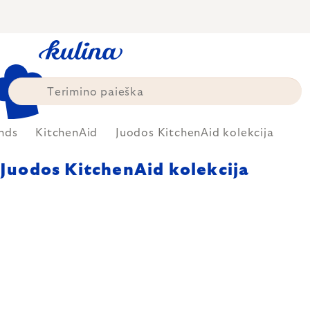
Skip
to
content
nds
KitchenAid
Juodos KitchenAid kolekcija
Juodos KitchenAid kolekcija