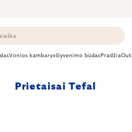
das
Vonios kambarys
Gyvenimo būdas
Pradžia
Out
Prietaisai Tefal