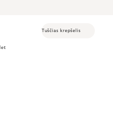
Tuščias krepšelis
Shopping cart
let