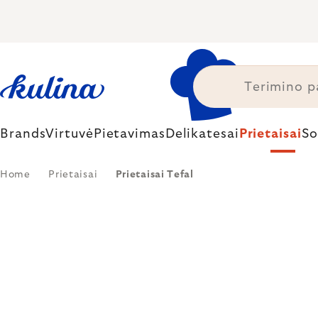
Skip
to
content
Brands
Virtuvė
Pietavimas
Delikatesai
Prietaisai
So
Home
Prietaisai
Prietaisai Tefal