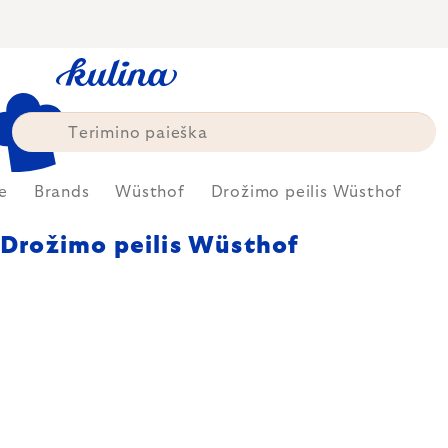
Skip
to
content
e
Brands
Wüsthof
Drožimo peilis Wüsthof
Drožimo peilis Wüsthof