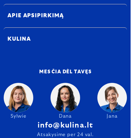
APIE APSIPIRKIMĄ
KULINA
MES ČIA DĖL TAVĘS
Sylwie
Dana
Jana
info@kulina.lt
Atsakysime per 24 val.