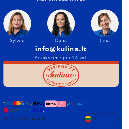
Sylwie
Dana
Jana
info@kulina.lt
Atsakysime per 24 val.
2007–2025 Kulina.lt
LT