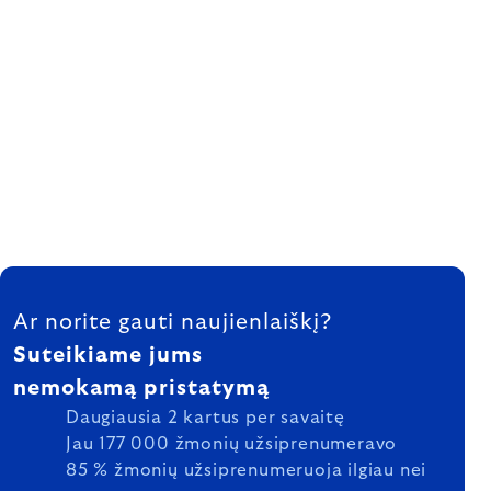
FOOTER
Ar norite gauti naujienlaiškį?
Suteikiame jums
nemokamą pristatymą
Daugiausia 2 kartus per savaitę
Jau 177 000 žmonių užsiprenumeravo
85 % žmonių užsiprenumeruoja ilgiau nei