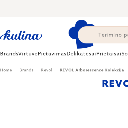
Skip
to
content
Brands
Virtuvė
Pietavimas
Delikatesai
Prietaisai
So
Home
Brands
Revol
REVOL Arborescence Kolekcija
REVO