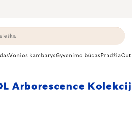
das
Vonios kambarys
Gyvenimo būdas
Pradžia
Out
L Arborescence Kolekci