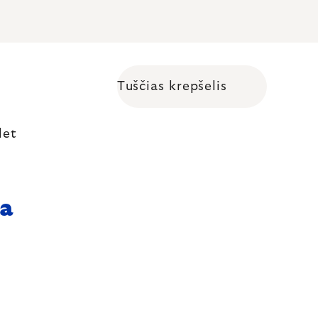
Tuščias krepšelis
Shopping cart
let
ja