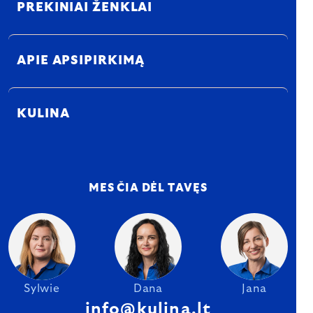
PREKINIAI ŽENKLAI
APIE APSIPIRKIMĄ
KULINA
MES ČIA DĖL TAVĘS
Sylwie
Dana
Jana
info@kulina.lt