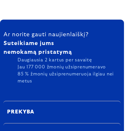
FOOTER
Ar norite gauti naujienlaiškį?
Suteikiame jums
nemokamą pristatymą
Daugiausia 2 kartus per savaitę
Jau 177 000 žmonių užsiprenumeravo
85 % žmonių užsiprenumeruoja ilgiau nei
metus
PREKYBA