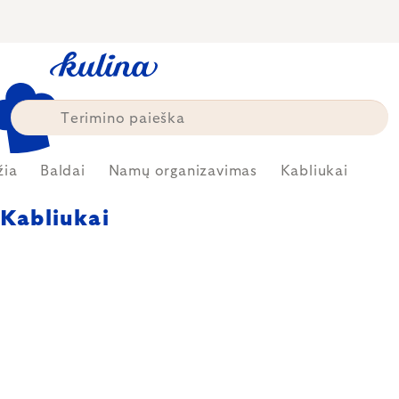
Skip
to
content
žia
Baldai
Namų organizavimas
Kabliukai
Kabliukai