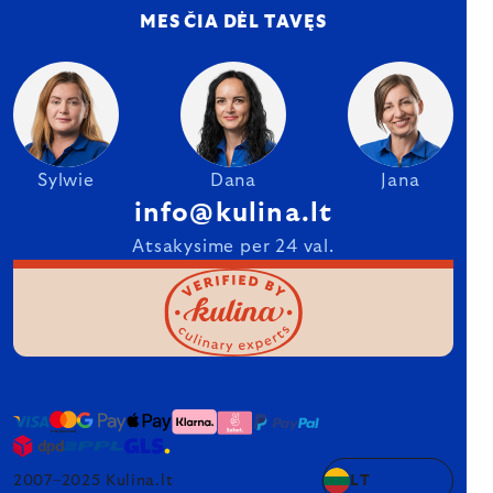
MES ČIA DĖL TAVĘS
Sylwie
Dana
Jana
info@kulina.lt
Atsakysime per 24 val.
2007–2025 Kulina.lt
LT