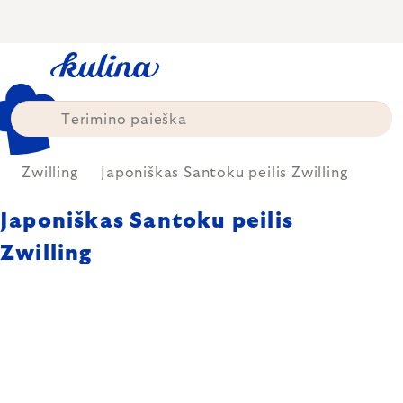
Skip
to
content
Zwilling
Japoniškas Santoku peilis Zwilling
Japoniškas Santoku peilis
Zwilling